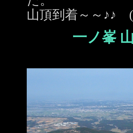
た。
山頂到着～～♪♪ ( 
一ノ峯 